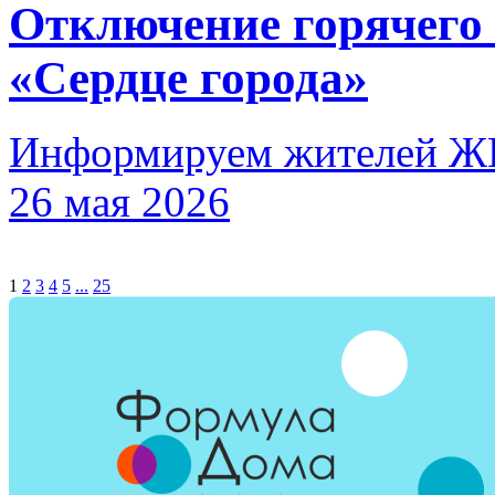
Отключение горячего
«Сердце города»
Информируем жителей ЖК
26 мая 2026
1
2
3
4
5
...
25