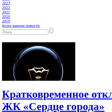
2023
2022
2021
2020
2019
более ранние новости
Кратковременное отк
ЖК «Сердце города»