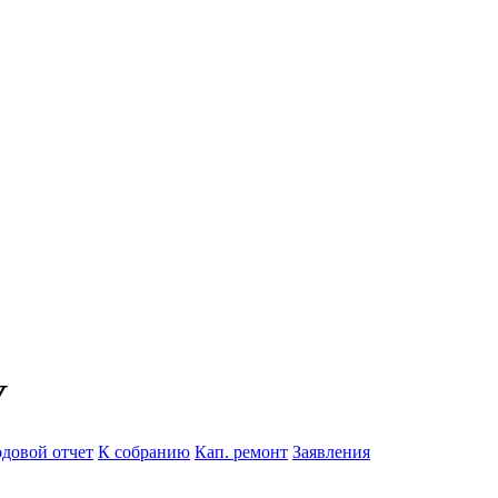
У
одовой отчет
К собранию
Кап. ремонт
Заявления